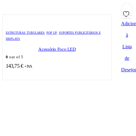
Adicion
ESTRUTURAS TUBULARES
,
POP UP
,
SUPORTES PUBLICITÁRIOS E
à
DISPLAYS
Lista
Acessório Foco LED
0
out of 5
de
143,75
€
+ IVA
Desejo