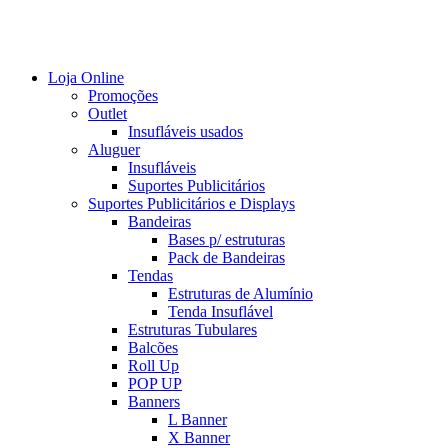
Loja Online
Promoções
Outlet
Insufláveis usados
Aluguer
Insufláveis
Suportes Publicitários
Suportes Publicitários e Displays
Bandeiras
Bases p/ estruturas
Pack de Bandeiras
Tendas
Estruturas de Alumínio
Tenda Insuflável
Estruturas Tubulares
Balcões
Roll Up
POP UP
Banners
L Banner
X Banner