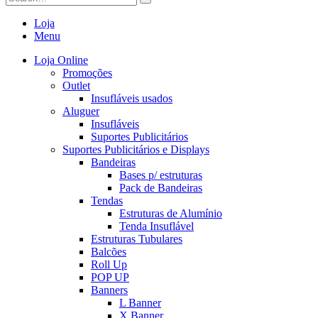
Loja
Menu
Loja Online
Promoções
Outlet
Insufláveis usados
Aluguer
Insufláveis
Suportes Publicitários
Suportes Publicitários e Displays
Bandeiras
Bases p/ estruturas
Pack de Bandeiras
Tendas
Estruturas de Alumínio
Tenda Insuflável
Estruturas Tubulares
Balcões
Roll Up
POP UP
Banners
L Banner
X Banner