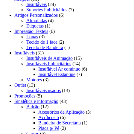
Insufláveis
(24)
Suportes Publicitários
(7)
Artigos Personalizados
(6)
Almofadas
(4)
Etiquetas
(1)
Impressão Texteis
(6)
Lonas
(3)
Tecido de 1 face
(2)
Tecido de Bandeira
(1)
Insufláveis
(31)
Insufláveis de Animação
(15)
Insufláveis Publicitários
(14)
Insuflável Ar continuo
(6)
Insuflável Estanque
(7)
Motores
(3)
Outlet
(13)
Insufláveis usados
(13)
Promoções
(5)
Sinalética e informação
(43)
Balcão
(12)
Acessórios de Aplicação
(3)
Acrílicos b
(6)
Bandeira de Secretária
(1)
Placa p/ Pé
(2)
Carros
(5)