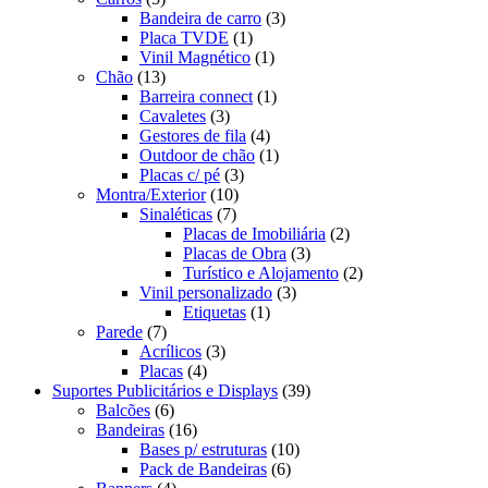
Bandeira de carro
(3)
Placa TVDE
(1)
Vinil Magnético
(1)
Chão
(13)
Barreira connect
(1)
Cavaletes
(3)
Gestores de fila
(4)
Outdoor de chão
(1)
Placas c/ pé
(3)
Montra/Exterior
(10)
Sinaléticas
(7)
Placas de Imobiliária
(2)
Placas de Obra
(3)
Turístico e Alojamento
(2)
Vinil personalizado
(3)
Etiquetas
(1)
Parede
(7)
Acrílicos
(3)
Placas
(4)
Suportes Publicitários e Displays
(39)
Balcões
(6)
Bandeiras
(16)
Bases p/ estruturas
(10)
Pack de Bandeiras
(6)