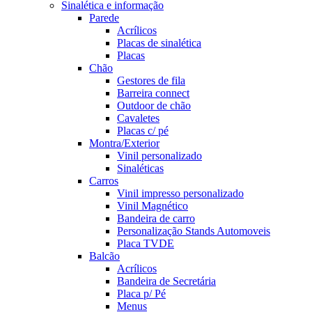
Sinalética e informação
Parede
Acrílicos
Placas de sinalética
Placas
Chão
Gestores de fila
Barreira connect
Outdoor de chão
Cavaletes
Placas c/ pé
Montra/Exterior
Vinil personalizado
Sinaléticas
Carros
Vinil impresso personalizado
Vinil Magnético
Bandeira de carro
Personalização Stands Automoveis
Placa TVDE
Balcão
Acrílicos
Bandeira de Secretária
Placa p/ Pé
Menus