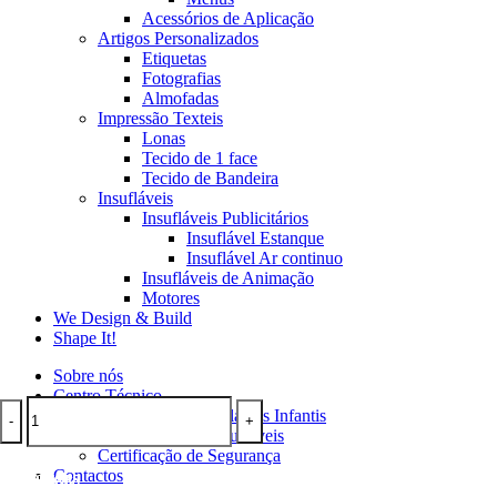
Acessórios de Aplicação
Artigos Personalizados
Etiquetas
Fotografias
Almofadas
Impressão Texteis
Lonas
Tecido de 1 face
Tecido de Bandeira
Insufláveis
Insufláveis Publicitários
Insuflável Estanque
Insuflável Ar continuo
Insufláveis de Animação
Motores
We Design & Build
Shape It!
Sobre nós
Centro Técnico
Instruções de Insufláveis Infantis
-
-
+
+
Manutenção de insufláveis
Certificação de Segurança
This
This
This
This
This
Contactos
VER OPÇÕES
VER OPÇÕES
VER OPÇÕES
VER OPÇÕES
ADICIONAR
ADICIONAR
VER OPÇÕES
product
product
product
product
product