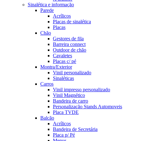
Sinalética e informação
Parede
Acrílicos
Placas de sinalética
Placas
Chão
Gestores de fila
Barreira connect
Outdoor de chão
Cavaletes
Placas c/ pé
Montra/Exterior
Vinil personalizado
Sinaléticas
Carros
Vinil impresso personalizado
Vinil Magnético
Bandeira de carro
Personalização Stands Automoveis
Placa TVDE
Balcão
Acrílicos
Bandeira de Secretária
Placa p/ Pé
Menus