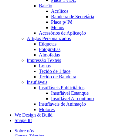
Placa TVDE
Balcão
Acrílicos
Bandeira de Secretária
Placa p/ Pé
Menus
Acessórios de Aplicação
Artigos Personalizados
Etiquetas
Fotografias
Almofadas
Impressão Texteis
Lonas
Tecido de 1 face
Tecido de Bandeira
Insufláveis
Insufláveis Publicitários
Insuflável Estanque
Insuflável Ar continuo
Insufláveis de Animação
Motores
We Design & Build
Shape It!
Sobre nós