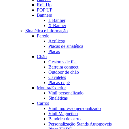
Roll Up
POP UP
Banners
L Banner
X Banner
Sinalética e informação
Parede
Acrílicos
Placas de sinalética
Placas
Chão
Gestores de fila
Barreira connect
Outdoor de chão
Cavaletes
Placas c/ pé
Montra/Exterior
Vinil personalizado
Sinaléticas
Carros
Vinil impresso personalizado
Vinil Magnético
Bandeira de carro
Personalização Stands Automoveis