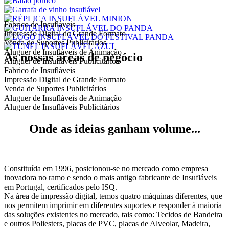
Fabrico de Insufláveis
Impressão Digital de Grande Formato
Venda de Suportes Publicitários
Aluguer de Insufláveis de Animação
As nossas áreas de negócio
Aluguer de Insufláveis Publicitários
Fabrico de Insufláveis
Impressão Digital de Grande Formato
Venda de Suportes Publicitários
Aluguer de Insufláveis de Animação
Aluguer de Insufláveis Publicitários
Onde as ideias ganham volume...
Constituída em 1996, posicionou-se no mercado como empresa
inovadora no ramo e sendo o mais antigo fabricante de Insufláveis
em Portugal, certificados pelo ISQ.
Na área de impressão digital, temos quatro máquinas diferentes, que
nos permitem imprimir em diferentes suportes e responder à maioria
das soluções existentes no mercado, tais como: Tecidos de Bandeira
e outros Poliesters, placas de PVC, placas de Alveolar, Madeira,