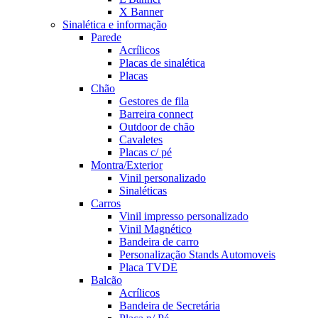
X Banner
Sinalética e informação
Parede
Acrílicos
Placas de sinalética
Placas
Chão
Gestores de fila
Barreira connect
Outdoor de chão
Cavaletes
Placas c/ pé
Montra/Exterior
Vinil personalizado
Sinaléticas
Carros
Vinil impresso personalizado
Vinil Magnético
Bandeira de carro
Personalização Stands Automoveis
Placa TVDE
Balcão
Acrílicos
Bandeira de Secretária