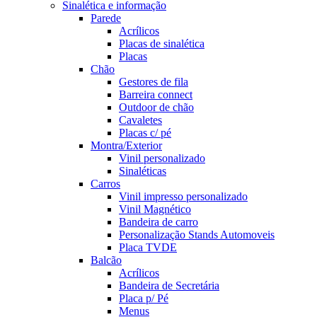
Sinalética e informação
Parede
Acrílicos
Placas de sinalética
Placas
Chão
Gestores de fila
Barreira connect
Outdoor de chão
Cavaletes
Placas c/ pé
Montra/Exterior
Vinil personalizado
Sinaléticas
Carros
Vinil impresso personalizado
Vinil Magnético
Bandeira de carro
Personalização Stands Automoveis
Placa TVDE
Balcão
Acrílicos
Bandeira de Secretária
Placa p/ Pé
Menus