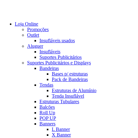
Loja Online
Promoções
Outlet
Insufláveis usados
Aluguer
Insufláveis
Suportes Publicitários
Suportes Publicitários e Displays
Bandeiras
Bases p/ estruturas
Pack de Bandeiras
Tendas
Estruturas de Alumínio
Tenda Insuflável
Estruturas Tubulares
Balcões
Roll Up
POP UP
Banners
L Banner
X Banner