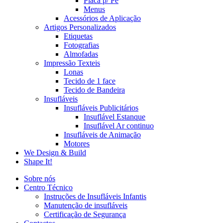
Placa p/ Pé
Menus
Acessórios de Aplicação
Artigos Personalizados
Etiquetas
Fotografias
Almofadas
Impressão Texteis
Lonas
Tecido de 1 face
Tecido de Bandeira
Insufláveis
Insufláveis Publicitários
Insuflável Estanque
Insuflável Ar continuo
Insufláveis de Animação
Motores
We Design & Build
Shape It!
Sobre nós
Centro Técnico
Instruções de Insufláveis Infantis
Manutenção de insufláveis
Certificação de Segurança
This
This
This
This
This
This
This