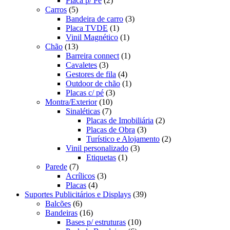
Placa p/ Pé
(2)
Carros
(5)
Bandeira de carro
(3)
Placa TVDE
(1)
Vinil Magnético
(1)
Chão
(13)
Barreira connect
(1)
Cavaletes
(3)
Gestores de fila
(4)
Outdoor de chão
(1)
Placas c/ pé
(3)
Montra/Exterior
(10)
Sinaléticas
(7)
Placas de Imobiliária
(2)
Placas de Obra
(3)
Turístico e Alojamento
(2)
Vinil personalizado
(3)
Etiquetas
(1)
Parede
(7)
Acrílicos
(3)
Placas
(4)
Suportes Publicitários e Displays
(39)
Balcões
(6)
Bandeiras
(16)
Bases p/ estruturas
(10)