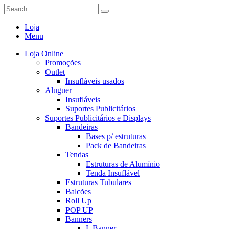
Loja
Menu
Loja Online
Promoções
Outlet
Insufláveis usados
Aluguer
Insufláveis
Suportes Publicitários
Suportes Publicitários e Displays
Bandeiras
Bases p/ estruturas
Pack de Bandeiras
Tendas
Estruturas de Alumínio
Tenda Insuflável
Estruturas Tubulares
Balcões
Roll Up
POP UP
Banners
L Banner