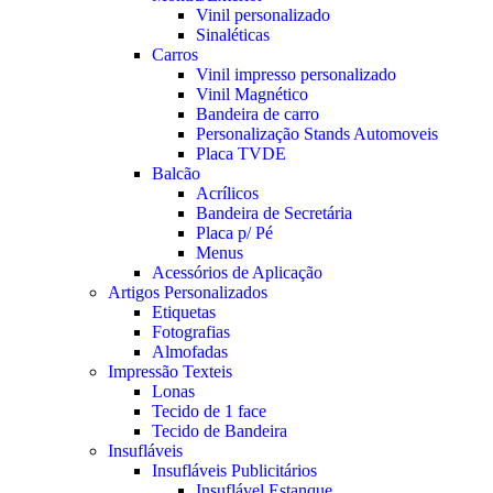
Vinil personalizado
Sinaléticas
Carros
Vinil impresso personalizado
Vinil Magnético
Bandeira de carro
Personalização Stands Automoveis
Placa TVDE
Balcão
Acrílicos
Bandeira de Secretária
Placa p/ Pé
Menus
Acessórios de Aplicação
Artigos Personalizados
Etiquetas
Fotografias
Almofadas
Impressão Texteis
Lonas
Tecido de 1 face
Tecido de Bandeira
Insufláveis
Insufláveis Publicitários
Insuflável Estanque