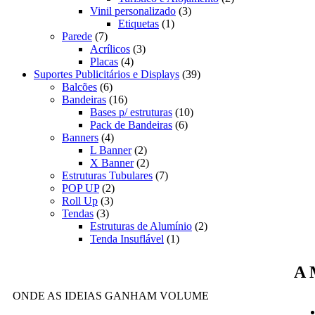
Vinil personalizado
(3)
Etiquetas
(1)
Parede
(7)
Acrílicos
(3)
Placas
(4)
Suportes Publicitários e Displays
(39)
Balcões
(6)
Bandeiras
(16)
Bases p/ estruturas
(10)
Pack de Bandeiras
(6)
Banners
(4)
L Banner
(2)
X Banner
(2)
Estruturas Tubulares
(7)
POP UP
(2)
Roll Up
(3)
Tendas
(3)
Estruturas de Alumínio
(2)
Tenda Insuflável
(1)
A 
ONDE AS IDEIAS GANHAM VOLUME