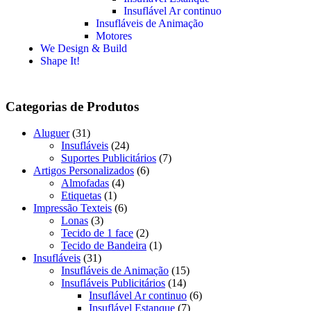
Insuflável Ar continuo
Insufláveis de Animação
Motores
We Design & Build
Shape It!
Categorias de Produtos
Aluguer
(31)
Insufláveis
(24)
Suportes Publicitários
(7)
Artigos Personalizados
(6)
Almofadas
(4)
Etiquetas
(1)
Impressão Texteis
(6)
Lonas
(3)
Tecido de 1 face
(2)
Tecido de Bandeira
(1)
Insufláveis
(31)
Insufláveis de Animação
(15)
Insufláveis Publicitários
(14)
Insuflável Ar continuo
(6)
Insuflável Estanque
(7)