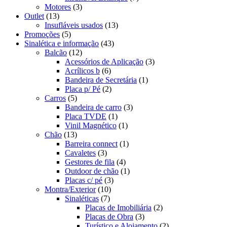
Motores
(3)
Outlet
(13)
Insufláveis usados
(13)
Promoções
(5)
Sinalética e informação
(43)
Balcão
(12)
Acessórios de Aplicação
(3)
Acrílicos b
(6)
Bandeira de Secretária
(1)
Placa p/ Pé
(2)
Carros
(5)
Bandeira de carro
(3)
Placa TVDE
(1)
Vinil Magnético
(1)
Chão
(13)
Barreira connect
(1)
Cavaletes
(3)
Gestores de fila
(4)
Outdoor de chão
(1)
Placas c/ pé
(3)
Montra/Exterior
(10)
Sinaléticas
(7)
Placas de Imobiliária
(2)
Placas de Obra
(3)
Turístico e Alojamento
(2)