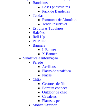
Bandeiras
Bases p/ estruturas
Pack de Bandeiras
Tendas
Estruturas de Alumínio
Tenda Insuflável
Estruturas Tubulares
Balcões
Roll Up
POP UP
Banners
L Banner
X Banner
Sinalética e informação
Parede
Acrílicos
Placas de sinalética
Placas
Chão
Gestores de fila
Barreira connect
Outdoor de chão
Cavaletes
Placas c/ pé
Montra/Exterior