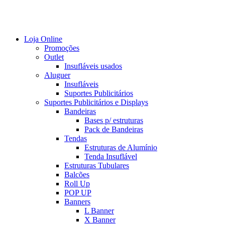
Loja Online
Promoções
Outlet
Insufláveis usados
Aluguer
Insufláveis
Suportes Publicitários
Suportes Publicitários e Displays
Bandeiras
Bases p/ estruturas
Pack de Bandeiras
Tendas
Estruturas de Alumínio
Tenda Insuflável
Estruturas Tubulares
Balcões
Roll Up
POP UP
Banners
L Banner
X Banner