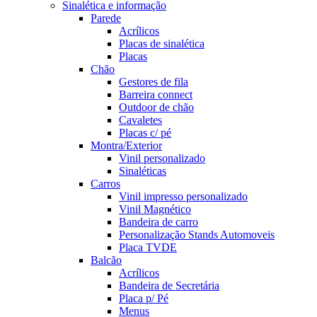
Sinalética e informação
Parede
Acrílicos
Placas de sinalética
Placas
Chão
Gestores de fila
Barreira connect
Outdoor de chão
Cavaletes
Placas c/ pé
Montra/Exterior
Vinil personalizado
Sinaléticas
Carros
Vinil impresso personalizado
Vinil Magnético
Bandeira de carro
Personalização Stands Automoveis
Placa TVDE
Balcão
Acrílicos
Bandeira de Secretária
Placa p/ Pé
Menus