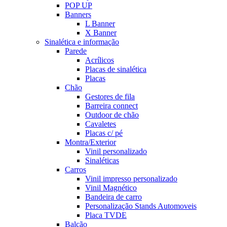
POP UP
Banners
L Banner
X Banner
Sinalética e informação
Parede
Acrílicos
Placas de sinalética
Placas
Chão
Gestores de fila
Barreira connect
Outdoor de chão
Cavaletes
Placas c/ pé
Montra/Exterior
Vinil personalizado
Sinaléticas
Carros
Vinil impresso personalizado
Vinil Magnético
Bandeira de carro
Personalização Stands Automoveis
Placa TVDE
Balcão