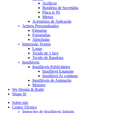
Acrílicos
Bandeira de Secretária
Placa p/ Pé
Menus
Acessórios de Aplicação
Artigos Personalizados
Etiquetas
Fotografias
Almofadas
Impressão Texteis
Lonas
Tecido de 1 face
Tecido de Bandeira
Insufláveis
Insufláveis Publicitários
Insuflável Estanque
Insuflável Ar continuo
Insufláveis de Animação
Motores
We Design & Build
Shape It!
Sobre nós
Centro Técnico
Instruções de Insufláveis Infantis