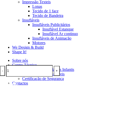
Impressão Texteis
Lonas
Tecido de 1 face
Tecido de Bandeira
Insufláveis
Insufláveis Publicitários
Insuflável Estanque
Insuflável Ar continuo
Insufláveis de Animação
Motores
We Design & Build
Shape It!
Sobre nós
Centro Técnico
Instruções de Insufláveis Infantis
-
+
Manutenção de insufláveis
Certificação de Segurança
This
This
This
Contactos
VER OPÇÕES
VER OPÇÕES
ADICIONAR
VER OPÇÕES
product
product
product
has
has
has
multiple
multiple
multiple
variants.
variants.
variants.
The
The
The
options
options
options
may
may
may