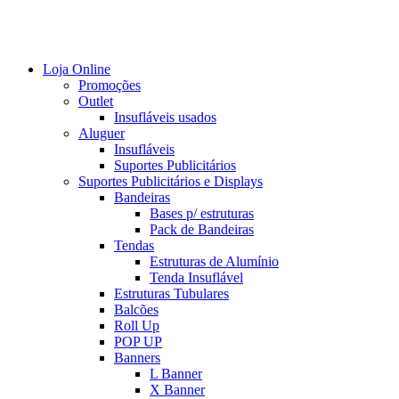
Loja Online
Promoções
Outlet
Insufláveis usados
Aluguer
Insufláveis
Suportes Publicitários
Suportes Publicitários e Displays
Bandeiras
Bases p/ estruturas
Pack de Bandeiras
Tendas
Estruturas de Alumínio
Tenda Insuflável
Estruturas Tubulares
Balcões
Roll Up
POP UP
Banners
L Banner
X Banner