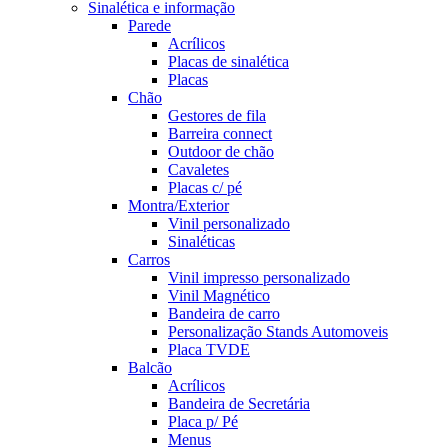
Sinalética e informação
Parede
Acrílicos
Placas de sinalética
Placas
Chão
Gestores de fila
Barreira connect
Outdoor de chão
Cavaletes
Placas c/ pé
Montra/Exterior
Vinil personalizado
Sinaléticas
Carros
Vinil impresso personalizado
Vinil Magnético
Bandeira de carro
Personalização Stands Automoveis
Placa TVDE
Balcão
Acrílicos
Bandeira de Secretária
Placa p/ Pé
Menus