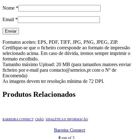
Nome
*
Email
*
Formatos aceites: EPS, PDF, TIFF, JPG, PNG, JPEG, ZIP.
Certifique-se que o ficheiro corresponde ao formato de impressão
selecionado acima. Em caso de dúvida, iremos sempre imprimir o
formato escolhido.
Tamanho máximo Upload: 20 MB (para tamanhos maiores enviar
ficheiro por e-mail para contacto@armeios.pt com o Nº de
Encomenda)
As imagens devem ter resolução mínima de 72 DPI.
Produtos Relacionados
BARREIRA CONNECT
,
CHÃO
,
SINALÉTICA E INFORMAÇÃO
Barreira Connect
0
out of 5