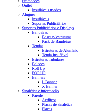
Promoções
Outlet
Insufláveis usados
Aluguer
Insufláveis
Suportes Publicitários
Suportes Publicitários e Displays
Bandeiras
Bases p/ estruturas
Pack de Bandeiras
Tendas
Estruturas de Alumínio
Tenda Insuflável
Estruturas Tubulares
Balcões
Roll Up
POP UP
Banners
L Banner
X Banner
Sinalética e informação
Parede
Acrílicos
Placas de sinalética
Placas