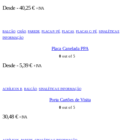
Desde -
40,25
€
+ IVA
BALCÃO
,
CHÃO
,
PAREDE
,
PLACA P/ PÉ
,
PLACAS
,
PLACAS C/ PÉ
,
SINALÉTICA E
INFORMAÇÃO
Placa Canelada PPA
0
out of 5
Desde -
5,39
€
+ IVA
ACRÍLICOS B
,
BALCÃO
,
SINALÉTICA E INFORMAÇÃO
Porta Cartões de Visita
0
out of 5
30,48
€
+ IVA