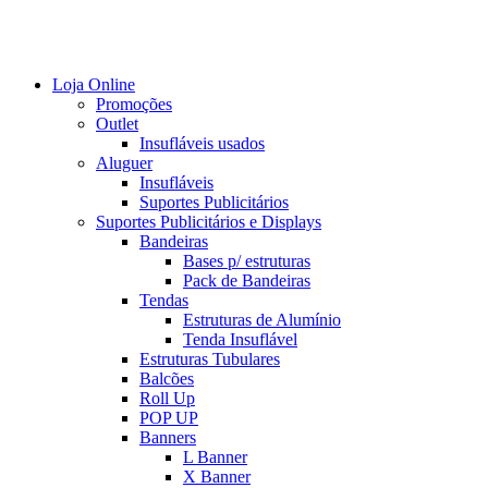
Loja Online
Promoções
Outlet
Insufláveis usados
Aluguer
Insufláveis
Suportes Publicitários
Suportes Publicitários e Displays
Bandeiras
Bases p/ estruturas
Pack de Bandeiras
Tendas
Estruturas de Alumínio
Tenda Insuflável
Estruturas Tubulares
Balcões
Roll Up
POP UP
Banners
L Banner
X Banner