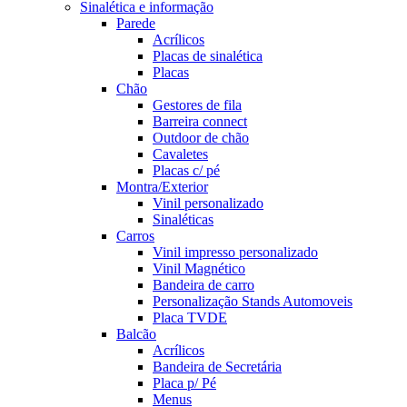
Sinalética e informação
Parede
Acrílicos
Placas de sinalética
Placas
Chão
Gestores de fila
Barreira connect
Outdoor de chão
Cavaletes
Placas c/ pé
Montra/Exterior
Vinil personalizado
Sinaléticas
Carros
Vinil impresso personalizado
Vinil Magnético
Bandeira de carro
Personalização Stands Automoveis
Placa TVDE
Balcão
Acrílicos
Bandeira de Secretária
Placa p/ Pé
Menus