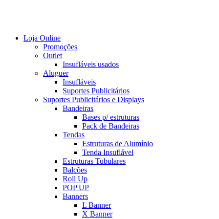
Loja Online
Promoções
Outlet
Insufláveis usados
Aluguer
Insufláveis
Suportes Publicitários
Suportes Publicitários e Displays
Bandeiras
Bases p/ estruturas
Pack de Bandeiras
Tendas
Estruturas de Alumínio
Tenda Insuflável
Estruturas Tubulares
Balcões
Roll Up
POP UP
Banners
L Banner
X Banner