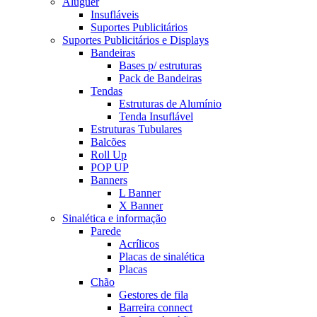
Aluguer
Insufláveis
Suportes Publicitários
Suportes Publicitários e Displays
Bandeiras
Bases p/ estruturas
Pack de Bandeiras
Tendas
Estruturas de Alumínio
Tenda Insuflável
Estruturas Tubulares
Balcões
Roll Up
POP UP
Banners
L Banner
X Banner
Sinalética e informação
Parede
Acrílicos
Placas de sinalética
Placas
Chão
Gestores de fila
Barreira connect