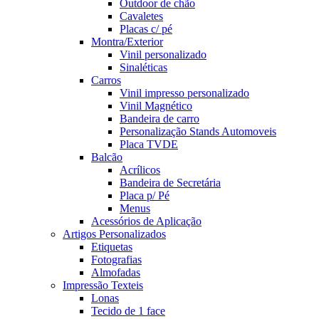
Outdoor de chão
Cavaletes
Placas c/ pé
Montra/Exterior
Vinil personalizado
Sinaléticas
Carros
Vinil impresso personalizado
Vinil Magnético
Bandeira de carro
Personalização Stands Automoveis
Placa TVDE
Balcão
Acrílicos
Bandeira de Secretária
Placa p/ Pé
Menus
Acessórios de Aplicação
Artigos Personalizados
Etiquetas
Fotografias
Almofadas
Impressão Texteis
Lonas
Tecido de 1 face