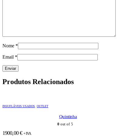
Nome
*
Email
*
Produtos Relacionados
INSUFLÁVEIS USADOS
,
OUTLET
Quintinha
0
out of 5
1900,00
€
+ IVA