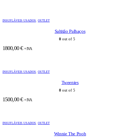
INSUFLÁVEIS USADOS
,
OUTLET
Saltitão Palhaços
0
out of 5
1800,00
€
+ IVA
INSUFLÁVEIS USADOS
,
OUTLET
Tweenies
0
out of 5
1500,00
€
+ IVA
INSUFLÁVEIS USADOS
,
OUTLET
Winnie The Pooh