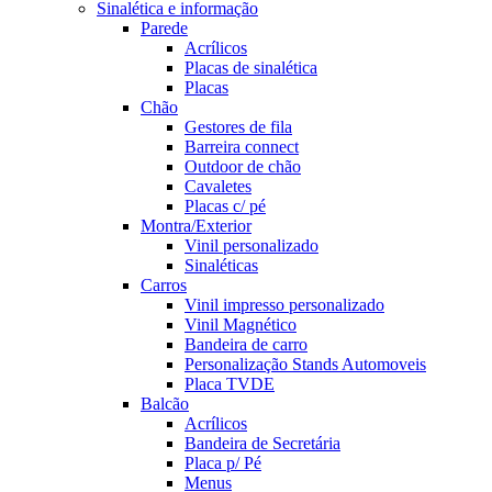
Sinalética e informação
Parede
Acrílicos
Placas de sinalética
Placas
Chão
Gestores de fila
Barreira connect
Outdoor de chão
Cavaletes
Placas c/ pé
Montra/Exterior
Vinil personalizado
Sinaléticas
Carros
Vinil impresso personalizado
Vinil Magnético
Bandeira de carro
Personalização Stands Automoveis
Placa TVDE
Balcão
Acrílicos
Bandeira de Secretária
Placa p/ Pé
Menus