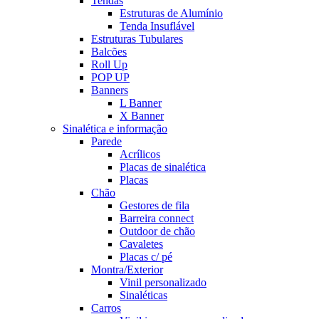
Tendas
Estruturas de Alumínio
Tenda Insuflável
Estruturas Tubulares
Balcões
Roll Up
POP UP
Banners
L Banner
X Banner
Sinalética e informação
Parede
Acrílicos
Placas de sinalética
Placas
Chão
Gestores de fila
Barreira connect
Outdoor de chão
Cavaletes
Placas c/ pé
Montra/Exterior
Vinil personalizado
Sinaléticas
Carros