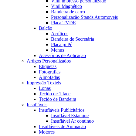
Vinil impresso personalizado
Vinil Magnético
Bandeira de carro
Personalização Stands Automoveis
Placa TVDE
Balcão
Acrílicos
Bandeira de Secretária
Placa p/ Pé
Menus
Acessórios de Aplicação
Artigos Personalizados
Etiquetas
Fotografias
Almofadas
Impressão Texteis
Lonas
Tecido de 1 face
Tecido de Bandeira
Insufláveis
Insufláveis Publicitários
Insuflável Estanque
Insuflável Ar continuo
Insufláveis de Animação
Motores