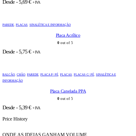
Desde -
5,69
€
+ IVA
PAREDE
,
PLACAS
,
SINALÉTICA E INFORMAÇÃO
Placa Acrílico
0
out of 5
Desde -
5,75
€
+ IVA
BALCÃO
,
CHÃO
,
PAREDE
,
PLACA P/ PÉ
,
PLACAS
,
PLACAS C/ PÉ
,
SINALÉTICA E
INFORMAÇÃO
Placa Canelada PPA
0
out of 5
Desde -
5,39
€
+ IVA
Price History
ONDE AS IDEIAS GANHAM VOLUME