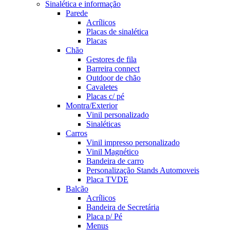
Sinalética e informação
Parede
Acrílicos
Placas de sinalética
Placas
Chão
Gestores de fila
Barreira connect
Outdoor de chão
Cavaletes
Placas c/ pé
Montra/Exterior
Vinil personalizado
Sinaléticas
Carros
Vinil impresso personalizado
Vinil Magnético
Bandeira de carro
Personalização Stands Automoveis
Placa TVDE
Balcão
Acrílicos
Bandeira de Secretária
Placa p/ Pé
Menus