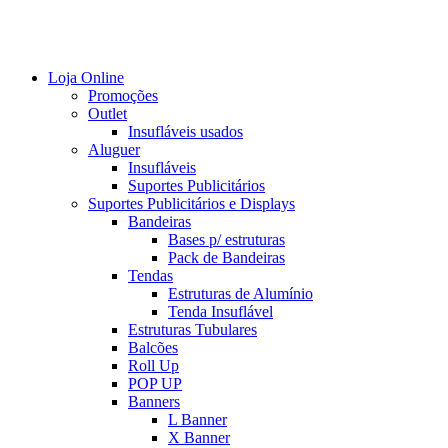
Loja Online
Promoções
Outlet
Insufláveis usados
Aluguer
Insufláveis
Suportes Publicitários
Suportes Publicitários e Displays
Bandeiras
Bases p/ estruturas
Pack de Bandeiras
Tendas
Estruturas de Alumínio
Tenda Insuflável
Estruturas Tubulares
Balcões
Roll Up
POP UP
Banners
L Banner
X Banner