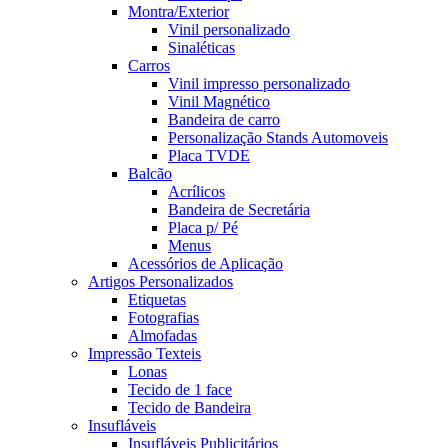
Montra/Exterior
Vinil personalizado
Sinaléticas
Carros
Vinil impresso personalizado
Vinil Magnético
Bandeira de carro
Personalização Stands Automoveis
Placa TVDE
Balcão
Acrílicos
Bandeira de Secretária
Placa p/ Pé
Menus
Acessórios de Aplicação
Artigos Personalizados
Etiquetas
Fotografias
Almofadas
Impressão Texteis
Lonas
Tecido de 1 face
Tecido de Bandeira
Insufláveis
Insufláveis Publicitários