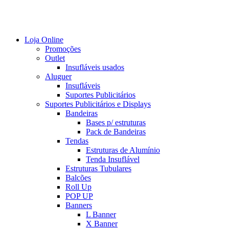
Loja Online
Promoções
Outlet
Insufláveis usados
Aluguer
Insufláveis
Suportes Publicitários
Suportes Publicitários e Displays
Bandeiras
Bases p/ estruturas
Pack de Bandeiras
Tendas
Estruturas de Alumínio
Tenda Insuflável
Estruturas Tubulares
Balcões
Roll Up
POP UP
Banners
L Banner
X Banner