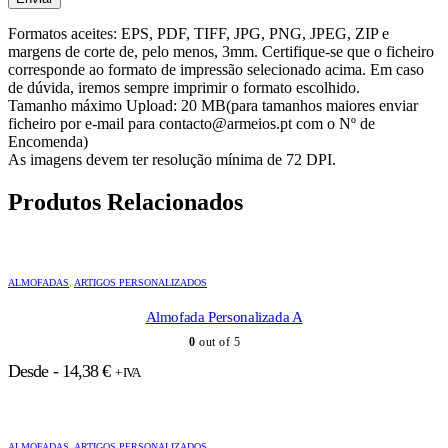
Formatos aceites: EPS, PDF, TIFF, JPG, PNG, JPEG, ZIP e
margens de corte de, pelo menos, 3mm. Certifique-se que o ficheiro
corresponde ao formato de impressão selecionado acima. Em caso
de dúvida, iremos sempre imprimir o formato escolhido.
Tamanho máximo Upload: 20 MB(para tamanhos maiores enviar
ficheiro por e-mail para contacto@armeios.pt com o Nº de
Encomenda)
As imagens devem ter resolução mínima de 72 DPI.
Produtos Relacionados
ALMOFADAS
,
ARTIGOS PERSONALIZADOS
Almofada Personalizada A
0
out of 5
Desde -
14,38
€
+ IVA
ALMOFADAS
,
ARTIGOS PERSONALIZADOS