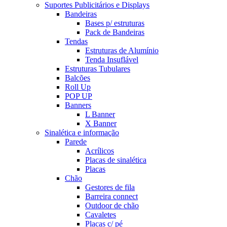
Suportes Publicitários e Displays
Bandeiras
Bases p/ estruturas
Pack de Bandeiras
Tendas
Estruturas de Alumínio
Tenda Insuflável
Estruturas Tubulares
Balcões
Roll Up
POP UP
Banners
L Banner
X Banner
Sinalética e informação
Parede
Acrílicos
Placas de sinalética
Placas
Chão
Gestores de fila
Barreira connect
Outdoor de chão
Cavaletes
Placas c/ pé