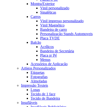
Montra/Exterior
Vinil personalizado
Sinaléticas
Carros
Vinil impresso personalizado
Vinil Magnético
Bandeira de carro
Personalização Stands Automoveis
Placa TVDE
Balcão
Acrílicos
Bandeira de Secretária
Placa p/ Pé
Menus
Acessórios de Aplicação
Artigos Personalizados
Etiquetas
Fotografias
Almofadas
Impressão Texteis
Lonas
Tecido de 1 face
Tecido de Bandeira
Insufláveis
Insufláveis Publicitários