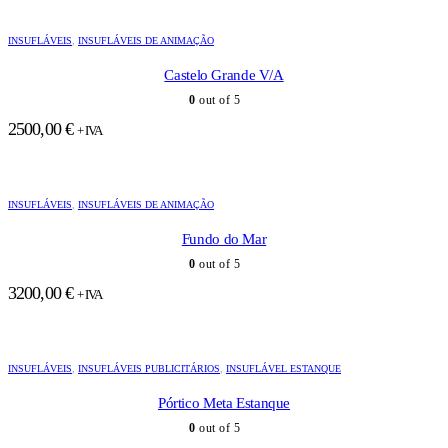
INSUFLÁVEIS
,
INSUFLÁVEIS DE ANIMAÇÃO
Castelo Grande V/A
0
out of 5
2500,00
€
+ IVA
INSUFLÁVEIS
,
INSUFLÁVEIS DE ANIMAÇÃO
Fundo do Mar
0
out of 5
3200,00
€
+ IVA
INSUFLÁVEIS
,
INSUFLÁVEIS PUBLICITÁRIOS
,
INSUFLÁVEL ESTANQUE
Pórtico Meta Estanque
0
out of 5