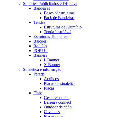
Suportes Publicitários e Displays
Bandeiras
Bases p/ estruturas
Pack de Bandeiras
Tendas
Estruturas de Alumínio
Tenda Insuflável
Estruturas Tubulares
Balcões
Roll Up
POP UP
Banners
L Banner
X Banner
Sinalética e informação
Parede
Acrílicos
Placas de sinalética
Placas
Chão
Gestores de fila
Barreira connect
Outdoor de chão
Cavaletes
Placas c/ pé