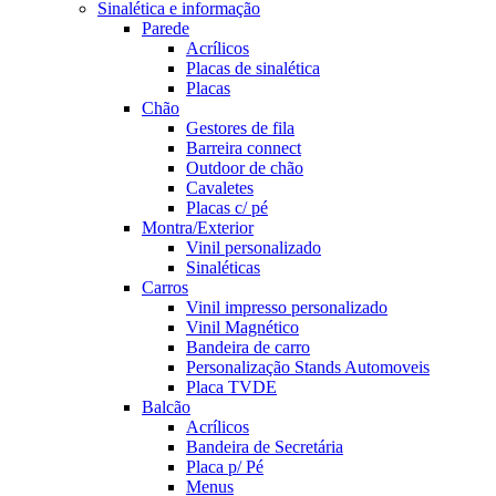
Sinalética e informação
Parede
Acrílicos
Placas de sinalética
Placas
Chão
Gestores de fila
Barreira connect
Outdoor de chão
Cavaletes
Placas c/ pé
Montra/Exterior
Vinil personalizado
Sinaléticas
Carros
Vinil impresso personalizado
Vinil Magnético
Bandeira de carro
Personalização Stands Automoveis
Placa TVDE
Balcão
Acrílicos
Bandeira de Secretária
Placa p/ Pé
Menus