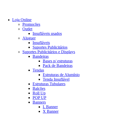
Loja Online
Promoções
Outlet
Insufláveis usados
Aluguer
Insufláveis
Suportes Publicitários
Suportes Publicitários e Displays
Bandeiras
Bases p/ estruturas
Pack de Bandeiras
Tendas
Estruturas de Alumínio
Tenda Insuflável
Estruturas Tubulares
Balcões
Roll Up
POP UP
Banners
L Banner
X Banner