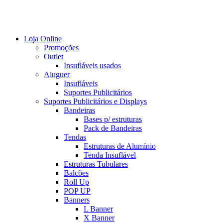
Loja Online
Promoções
Outlet
Insufláveis usados
Aluguer
Insufláveis
Suportes Publicitários
Suportes Publicitários e Displays
Bandeiras
Bases p/ estruturas
Pack de Bandeiras
Tendas
Estruturas de Alumínio
Tenda Insuflável
Estruturas Tubulares
Balcões
Roll Up
POP UP
Banners
L Banner
X Banner