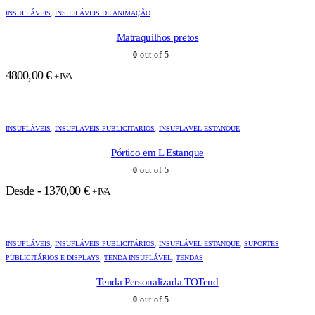
INSUFLÁVEIS
,
INSUFLÁVEIS DE ANIMAÇÃO
Matraquilhos pretos
0
out of 5
4800,00
€
+ IVA
INSUFLÁVEIS
,
INSUFLÁVEIS PUBLICITÁRIOS
,
INSUFLÁVEL ESTANQUE
Pórtico em L Estanque
0
out of 5
Desde -
1370,00
€
+ IVA
INSUFLÁVEIS
,
INSUFLÁVEIS PUBLICITÁRIOS
,
INSUFLÁVEL ESTANQUE
,
SUPORTES
PUBLICITÁRIOS E DISPLAYS
,
TENDA INSUFLÁVEL
,
TENDAS
Tenda Personalizada TOTend
0
out of 5