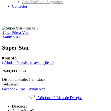
Certificação de Segurança
Contactos
Casa Prima-Vera
Saltitão XL
Super Star
0
out of 5
( Ainda não existem avaliações. )
2600,00
€
+ IVA
Disponibilidade:
1 em stock
Adicionar
Facebook
Email
WhatsApp
Adicionar à Lista de Desejos
Descrição
Avaliações (0)