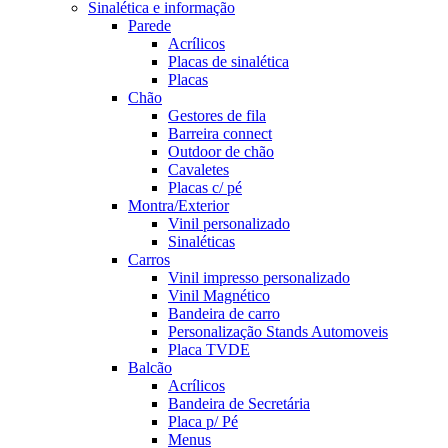
Sinalética e informação
Parede
Acrílicos
Placas de sinalética
Placas
Chão
Gestores de fila
Barreira connect
Outdoor de chão
Cavaletes
Placas c/ pé
Montra/Exterior
Vinil personalizado
Sinaléticas
Carros
Vinil impresso personalizado
Vinil Magnético
Bandeira de carro
Personalização Stands Automoveis
Placa TVDE
Balcão
Acrílicos
Bandeira de Secretária
Placa p/ Pé
Menus