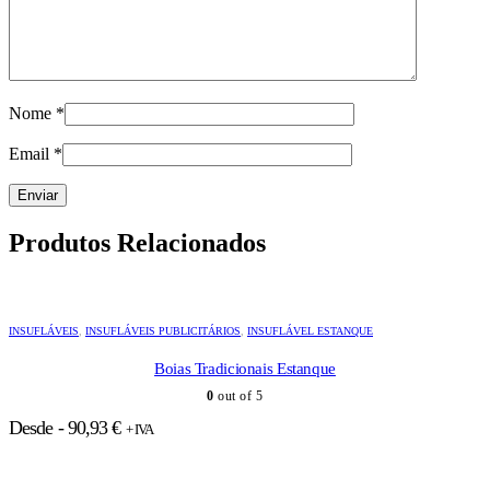
Nome
*
Email
*
Produtos Relacionados
INSUFLÁVEIS
,
INSUFLÁVEIS PUBLICITÁRIOS
,
INSUFLÁVEL ESTANQUE
Boias Tradicionais Estanque
0
out of 5
Desde -
90,93
€
+ IVA