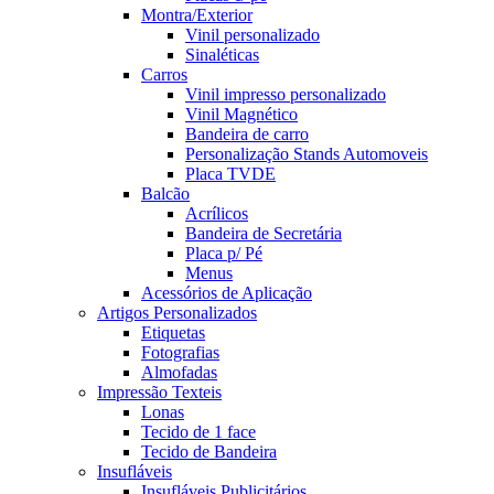
Montra/Exterior
Vinil personalizado
Sinaléticas
Carros
Vinil impresso personalizado
Vinil Magnético
Bandeira de carro
Personalização Stands Automoveis
Placa TVDE
Balcão
Acrílicos
Bandeira de Secretária
Placa p/ Pé
Menus
Acessórios de Aplicação
Artigos Personalizados
Etiquetas
Fotografias
Almofadas
Impressão Texteis
Lonas
Tecido de 1 face
Tecido de Bandeira
Insufláveis
Insufláveis Publicitários