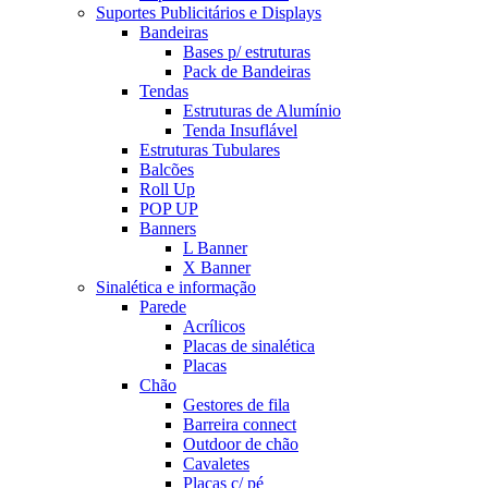
Suportes Publicitários e Displays
Bandeiras
Bases p/ estruturas
Pack de Bandeiras
Tendas
Estruturas de Alumínio
Tenda Insuflável
Estruturas Tubulares
Balcões
Roll Up
POP UP
Banners
L Banner
X Banner
Sinalética e informação
Parede
Acrílicos
Placas de sinalética
Placas
Chão
Gestores de fila
Barreira connect
Outdoor de chão
Cavaletes
Placas c/ pé