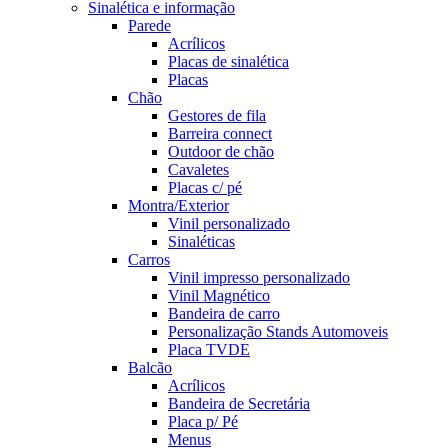
Sinalética e informação
Parede
Acrílicos
Placas de sinalética
Placas
Chão
Gestores de fila
Barreira connect
Outdoor de chão
Cavaletes
Placas c/ pé
Montra/Exterior
Vinil personalizado
Sinaléticas
Carros
Vinil impresso personalizado
Vinil Magnético
Bandeira de carro
Personalização Stands Automoveis
Placa TVDE
Balcão
Acrílicos
Bandeira de Secretária
Placa p/ Pé
Menus