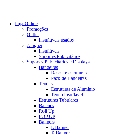
Loja Online
Promoções
Outlet
Insufláveis usados
Aluguer
Insufláveis
Suportes Publicitários
Suportes Publicitários e Displays
Bandeiras
Bases p/ estruturas
Pack de Bandeiras
Tendas
Estruturas de Alumínio
Tenda Insuflável
Estruturas Tubulares
Balcões
Roll Up
POP UP
Banners
L Banner
X Banner