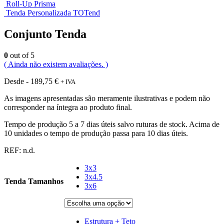
Roll-Up Prisma
Tenda Personalizada TOTend
Conjunto Tenda
0
out of 5
( Ainda não existem avaliações. )
Desde -
189,75
€
+ IVA
As imagens apresentadas são meramente ilustrativas e podem não
corresponder na íntegra ao produto final.
Tempo de produção 5 a 7 dias úteis salvo ruturas de stock. Acima de
10 unidades o tempo de produção passa para 10 dias úteis.
REF:
n.d.
3x3
3x4.5
Tenda Tamanhos
3x6
Estrutura + Teto