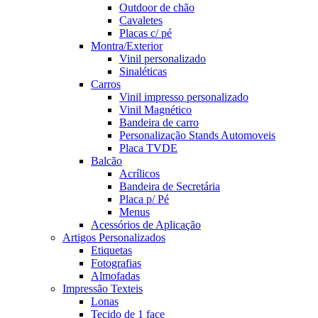
Outdoor de chão
Cavaletes
Placas c/ pé
Montra/Exterior
Vinil personalizado
Sinaléticas
Carros
Vinil impresso personalizado
Vinil Magnético
Bandeira de carro
Personalização Stands Automoveis
Placa TVDE
Balcão
Acrílicos
Bandeira de Secretária
Placa p/ Pé
Menus
Acessórios de Aplicação
Artigos Personalizados
Etiquetas
Fotografias
Almofadas
Impressão Texteis
Lonas
Tecido de 1 face